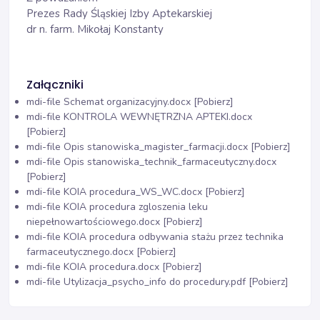
Prezes Rady Śląskiej Izby Aptekarskiej
dr n. farm. Mikołaj Konstanty
Załączniki
mdi-file
Schemat organizacyjny.docx [Pobierz]
mdi-file
KONTROLA WEWNĘTRZNA APTEKI.docx
[Pobierz]
mdi-file
Opis stanowiska_magister_farmacji.docx [Pobierz]
mdi-file
Opis stanowiska_technik_farmaceutyczny.docx
[Pobierz]
mdi-file
KOIA procedura_WS_WC.docx [Pobierz]
mdi-file
KOIA procedura zgloszenia leku
niepełnowartościowego.docx [Pobierz]
mdi-file
KOIA procedura odbywania stażu przez technika
farmaceutycznego.docx [Pobierz]
mdi-file
KOIA procedura.docx [Pobierz]
mdi-file
Utylizacja_psycho_info do procedury.pdf [Pobierz]