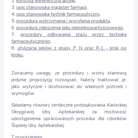
2.
kontrola wewnętrzna apteki,
3.
opis stanowiska magister farmacji,
4.
opis stanowiska technik farmaceutyczny,
5.
procedura wstrzymania i wycofania produktu,
6.
procedura zgłoszenia leku niepełnowartościowego,
7.
procedury odbywania stażu przez technika
farmaceutycznego
,
8.
utylizacja leków z grupy P, N oraz R-1 - krok po
kroku.
Zwracamy uwagę, że procedury i wzory stanowią
jedynie propozycję rozwiązań. Należy traktować je,
jako wytyczne i dostosować do własnych potrzeb i
wymogów.
Składamy również serdeczne podziękowania Kieleckiej
Okręgowej Izby Aptekarskiej za możliwość
udostępnienia opracowanych procedur dla członków
Śląskiej Izby Aptekarskiej.
Z poważaniem