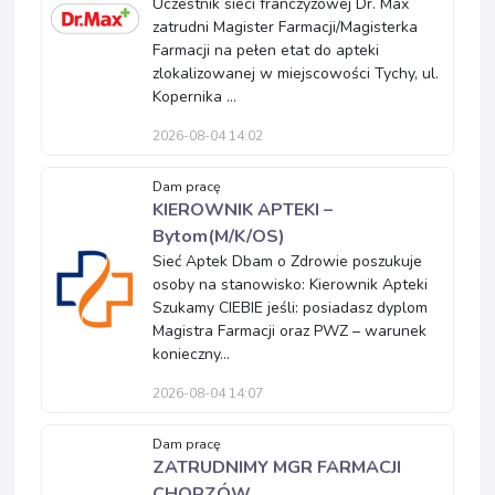
Uczestnik sieci franczyzowej Dr. Max
zatrudni Magister Farmacji/Magisterka
Farmacji na pełen etat do apteki
zlokalizowanej w miejscowości Tychy, ul.
Kopernika ...
2026-08-04 14:02
Dam pracę
KIEROWNIK APTEKI –
Bytom(M/K/OS)
Sieć Aptek Dbam o Zdrowie poszukuje
osoby na stanowisko: Kierownik Apteki
Szukamy CIEBIE jeśli: posiadasz dyplom
Magistra Farmacji oraz PWZ – warunek
konieczny...
2026-08-04 14:07
Dam pracę
ZATRUDNIMY MGR FARMACJI
CHORZÓW