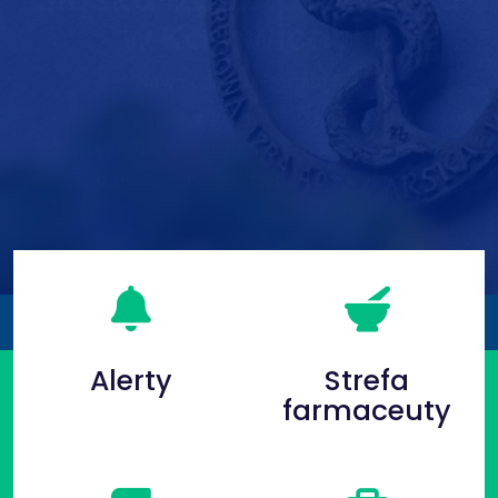
farmaceuty
Poznaj funkcjonalności strefy farmaceuty, dzięki
której załatwisz wiele spraw bez wychodzenia z
domu
Sprawdź
Alerty
Strefa
farmaceuty