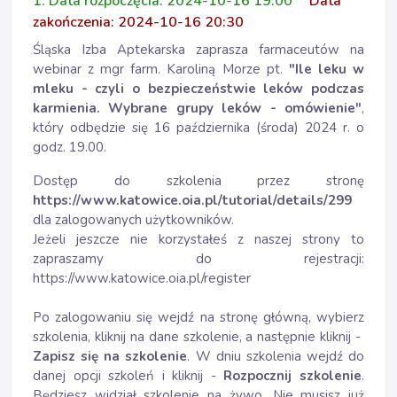
1. Data rozpoczęcia: 2024-10-16 19:00
Data
zakończenia: 2024-10-16 20:30
Śląska Izba Aptekarska zaprasza farmaceutów na
webinar z mgr farm. Karoliną Morze pt.
"Ile leku w
mleku - czyli o bezpieczeństwie leków podczas
karmienia. Wybrane grupy leków - omówienie
"
,
który odbędzie się 16 października (środa) 2024 r. o
godz. 19.00.
Dostęp do szkolenia przez stronę
https://www.katowice.oia.pl/tutorial/details/299
dla zalogowanych użytkowników.
Jeżeli jeszcze nie korzystałeś z naszej strony to
zapraszamy do rejestracji:
https://www.katowice.oia.pl/register
Po zalogowaniu się wejdź na stronę główną, wybierz
szkolenia, kliknij na dane szkolenie, a następnie kliknij -
Zapisz się na szkolenie
. W dniu szkolenia wejdź do
danej opcji szkoleń i kliknij -
Rozpocznij szkolenie
.
Będziesz widział szkolenie na żywo. Nie musisz już