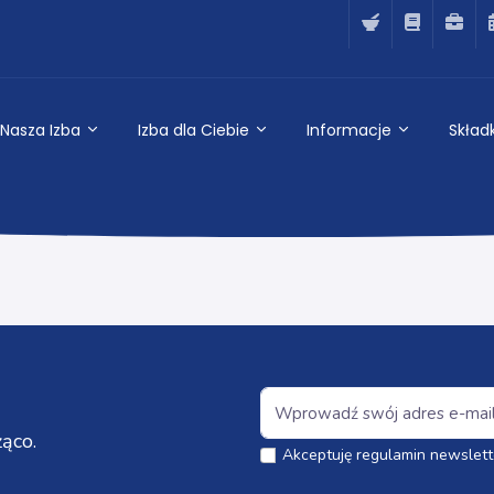
Nasza Izba
Izba dla Ciebie
Informacje
Składk
ąco.
Akceptuję regulamin newslett