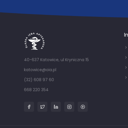
I
40-637 Katowice, ul Kryniczna 15
katowice@oia.pl
(32) 608 97 60
668 220 354