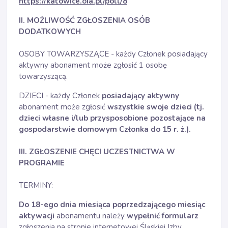
https://katowice.oia.pl/poll/8
II. MOŻLIWOŚĆ ZGŁOSZENIA OSÓB
DODATKOWYCH
OSOBY TOWARZYSZĄCE - każdy Członek posiadający
aktywny abonament może zgłosić 1 osobę
towarzyszącą.
DZIECI - każdy Członek
posiadający aktywny
abonament może zgłosić
wszystkie swoje dzieci (tj.
dzieci własne i/lub przysposobione pozostające na
gospodarstwie domowym Członka do 15 r. ż.).
III. ZGŁOSZENIE CHĘCI UCZESTNICTWA W
PROGRAMIE
TERMINY:
Do 18-ego dnia miesiąca poprzedzającego miesiąc
aktywacji
abonamentu należy
wypełnić formularz
zgłoszenia na stronie internetowej Śląskiej Izby