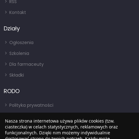
RSS
Kontakt
Działy
Ogłoszenia
Szkolenia
Dla farmaceuty
Składki
RODO
Polityka prywatności
Regulamin
Nasza strona internetowa używa plików cookies (tzw.
ciasteczka) w celach statystycznych, reklamowych oraz
RODO
funkcjonalnych. Dzięki nim możemy indywidualnie
BIP
dostosować stronę do twoich potrzeb. Każdy może