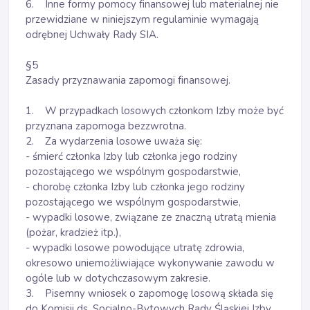
6. Inne formy pomocy finansowej lub materialnej nie
przewidziane w niniejszym regulaminie wymagają
odrębnej Uchwały Rady SIA.
§5
Zasady przyznawania zapomogi finansowej.
1. W przypadkach losowych członkom Izby może być
przyznana zapomoga bezzwrotna.
2. Za wydarzenia losowe uważa się:
- śmierć członka Izby lub członka jego rodziny
pozostającego we wspólnym gospodarstwie,
- chorobę członka Izby lub członka jego rodziny
pozostającego we wspólnym gospodarstwie,
- wypadki losowe, związane ze znaczną utratą mienia
(pożar, kradzież itp.),
- wypadki losowe powodujące utratę zdrowia,
okresowo uniemożliwiające wykonywanie zawodu w
ogóle lub w dotychczasowym zakresie.
3. Pisemny wniosek o zapomogę losową składa się
do Komisji ds. Socjalno-Bytowych Rady Śląskiej Izby