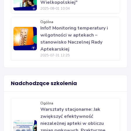
Wielkopolskiej"
2025-08-01 10:04
Ogólna
Info!! Monitoring temperatury i
wilgotności w aptekach –
stanowisko Naczelnej Rady
Aptekarskiej
2025-07-31 12:25
Nadchodzące szkolenia
Ogólna
Warsztaty stacjonarne: Jak
zwiększyć efektywność
niezależnej apteki w obliczu
zmian rynkowych. Praktyczne