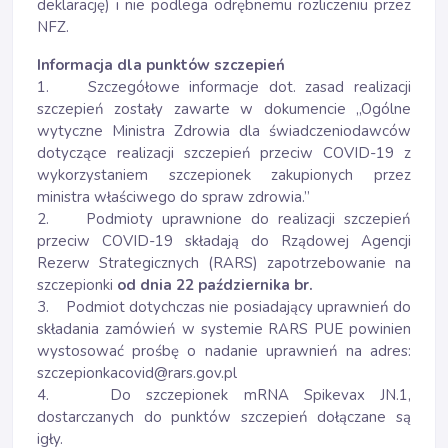
deklarację) i nie podlega odrębnemu rozliczeniu przez
NFZ.
Informacja dla punktów szczepień
1. Szczegółowe informacje dot. zasad realizacji
szczepień zostały zawarte w dokumencie „Ogólne
wytyczne Ministra Zdrowia dla świadczeniodawców
dotyczące realizacji szczepień przeciw COVID-19 z
wykorzystaniem szczepionek zakupionych przez
ministra właściwego do spraw zdrowia.”
2. Podmioty uprawnione do realizacji szczepień
przeciw COVID-19 składają do Rządowej Agencji
Rezerw Strategicznych (RARS) zapotrzebowanie na
szczepionki
od dnia 22 października br.
3. Podmiot dotychczas nie posiadający uprawnień do
składania zamówień w systemie RARS PUE powinien
wystosować prośbę o nadanie uprawnień na adres:
szczepionkacovid@rars.gov.pl
4. Do szczepionek mRNA Spikevax JN.1,
dostarczanych do punktów szczepień dołączane są
igły.