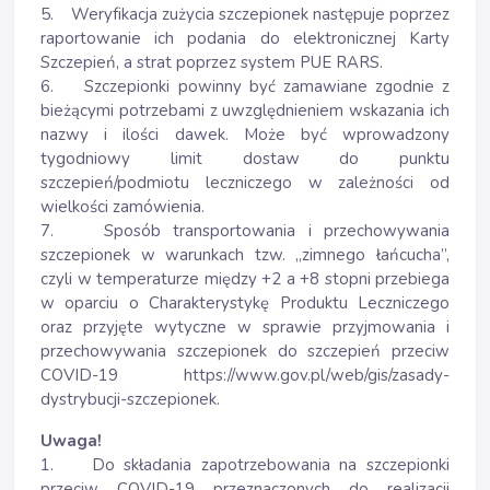
5. Weryfikacja zużycia szczepionek następuje poprzez
raportowanie ich podania do elektronicznej Karty
Szczepień, a strat poprzez system PUE RARS.
6. Szczepionki powinny być zamawiane zgodnie z
bieżącymi potrzebami z uwzględnieniem wskazania ich
nazwy i ilości dawek. Może być wprowadzony
tygodniowy limit dostaw do punktu
szczepień/podmiotu leczniczego w zależności od
wielkości zamówienia.
7. Sposób transportowania i przechowywania
szczepionek w warunkach tzw. „zimnego łańcucha”,
czyli w temperaturze między +2 a +8 stopni przebiega
w oparciu o Charakterystykę Produktu Leczniczego
oraz przyjęte wytyczne w sprawie przyjmowania i
przechowywania szczepionek do szczepień przeciw
COVID-19 https://www.gov.pl/web/gis/zasady-
dystrybucji-szczepionek.
Uwaga!
1. Do składania zapotrzebowania na szczepionki
przeciw COVID-19 przeznaczonych do realizacji