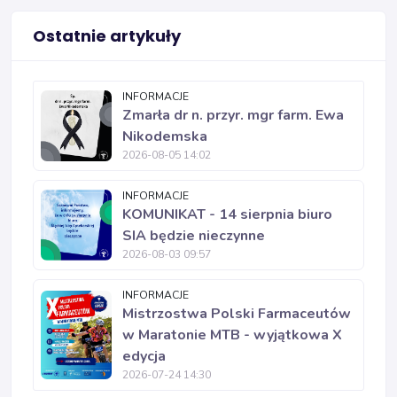
Ostatnie artykuły
INFORMACJE
Zmarła dr n. przyr. mgr farm. Ewa
Nikodemska
2026-08-05 14:02
INFORMACJE
KOMUNIKAT - 14 sierpnia biuro
SIA będzie nieczynne
2026-08-03 09:57
INFORMACJE
Mistrzostwa Polski Farmaceutów
w Maratonie MTB - wyjątkowa X
edycja
2026-07-24 14:30