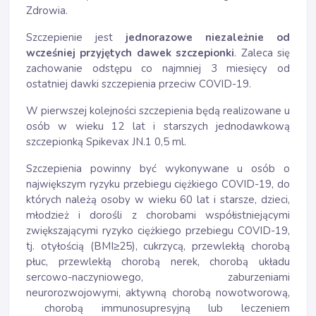
Zdrowia.
Szczepienie jest
jednorazowe niezależnie od
wcześniej przyjętych dawek szczepionki
. Zaleca się
zachowanie odstępu co najmniej 3 miesięcy od
ostatniej dawki szczepienia przeciw COVID-19.
W pierwszej kolejności szczepienia będą realizowane u
osób w wieku 12 lat i starszych jednodawkową
szczepionką Spikevax JN.1 0,5 ml.
Szczepienia powinny być wykonywane u osób o
największym ryzyku przebiegu ciężkiego COVID-19, do
których należą osoby w wieku 60 lat i starsze, dzieci,
młodzież i dorośli z chorobami współistniejącymi
zwiększającymi ryzyko ciężkiego przebiegu COVID-19,
tj. otyłością (BMI≥25), cukrzycą, przewlekłą chorobą
płuc, przewlekłą chorobą nerek, chorobą układu
sercowo-naczyniowego, zaburzeniami
neurorozwojowymi, aktywną chorobą nowotworową,
chorobą immunosupresyjną lub leczeniem