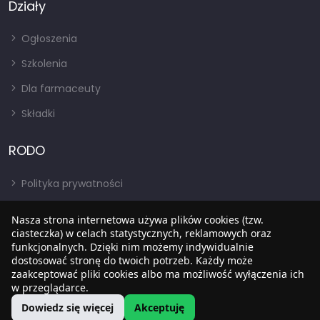
Działy
Ogłoszenia
Szkolenia
Dla farmaceuty
Składki
RODO
Polityka prywatności
Regulamin
Nasza strona internetowa używa plików cookies (tzw.
RODO
ciasteczka) w celach statystycznych, reklamowych oraz
funkcjonalnych. Dzięki nim możemy indywidualnie
BIP
dostosować stronę do twoich potrzeb. Każdy może
zaakceptować pliki cookies albo ma możliwość wyłączenia ich
w przeglądarce.
Dowiedz się więcej
Akceptuję
Copyright © 2022
SIA
. Wszystkie prawa zastrzezone.