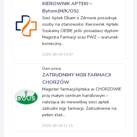
KIEROWNIK APTEKI –
Bytom(M/K/OS)
Sieć Aptek Dbam o Zdrowie poszukuje
osoby na stanowisko: Kierownik Apteki
Szukamy CIEBIE jeśli: posiadasz dyplom
Magistra Farmacji oraz PWZ – warunek
konieczny...
2026-08-04 14:07
Dam pracę
ZATRUDNIMY MGR FARMACJI
CHORZÓW
Magister farmacjiApteka w CHORZOWIE
przy małym centrum handlowym –
należąca do niewielkiej sieci aptek
zatrudni mgr farmacjii. Zatrudnienie na
pełen etat...
2026-08-04 11:15