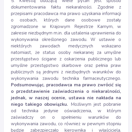
5. Kwestią budzącą wiele pytań jest sposób
dokumentowania faktu niekaralności. Zgodnie z
przepisami pracodawca ma prawo uzyskania informacji
o osobach, których dane osobowe zostały
zgromadzone w Krajowym Rejestrze Karnym, w
zakresie niezbędnym m.in. dla ustalenia uprawnienia do
wykonywania określonego zawodu. W ustawie o
niektórych zawodach medycznych wskazano
natomiast, że status osoby niekaranej za umyślne
przestępstwo ścigane z oskarżenia publicznego lub
umyślne przestępstwo skarbowe oraz pełnia praw
publicznych są jednymi z niezbędnych warunków do
wykonywania zawodu technika farmaceutycznego.
Podsumowując, pracodawca ma prawo zwrócić się
o przedstawienie zaświadczenia o niekaralności,
jednak, w naszej ocenie, ustawa nie nakłada na
niego takiego obowiązku.
Możliwym jest pobranie
od technika jedynie oświadczenia, w którym
zaświadczy on o spełnieniu warunków do
wykonywania zawodu, co również w pewnym stopniu
będzie zabezpieczało kierownika i właściciela.