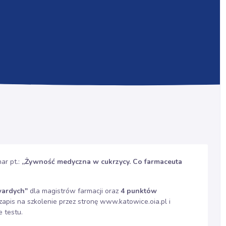
ar pt.:
„Żywność medyczna w cukrzycy. Co farmaceuta
wardych"
dla magistrów farmacji oraz
4 punktów
zapis na szkolenie przez stronę
www.katowice.oia.pl
i
 testu.