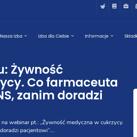
Nasza Izba
Izba dla Ciebie
Informacje
Składk
u: Żywność
ycy. Co farmaceuta
NS, zanim doradzi
a na webinar pt.: „Żywność medyczna w cukrzycy.
oradzi pacjentowi”....