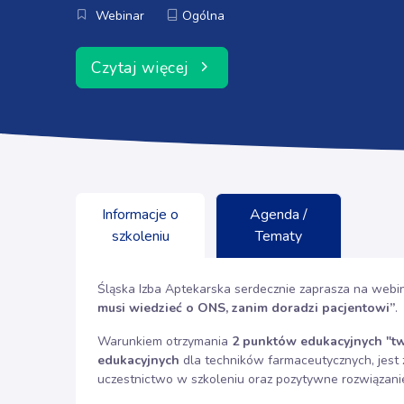
Webinar
Ogólna
Czytaj więcej
Informacje o
Agenda /
szkoleniu
Tematy
Śląska Izba Aptekarska serdecznie zaprasza na webin
musi wiedzieć o ONS, zanim doradzi pacjentowi”
.
Warunkiem otrzymania
2 punktów edukacyjnych "t
edukacyjnych
dla techników farmaceutycznych, jest 
uczestnictwo w szkoleniu oraz pozytywne rozwiązanie