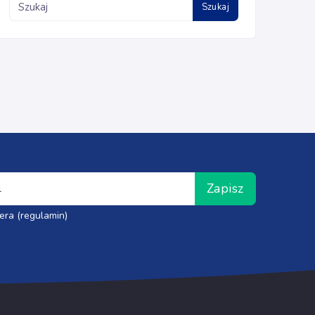
Szukaj
Zapisz
era (regulamin)