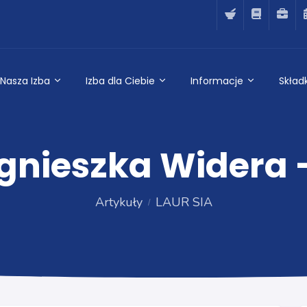
Nasza Izba
Izba dla Ciebie
Informacje
Składk
gnieszka Widera 
Artykuły
LAUR SIA
LAUR SIA