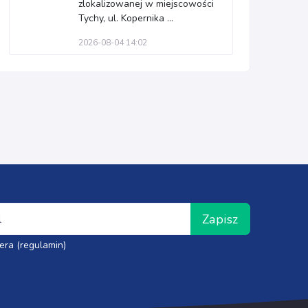
zlokalizowanej w miejscowości
Tychy, ul. Kopernika ...
2026-08-04 14:02
Zapisz
era (regulamin)