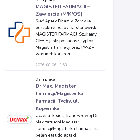
Dam pracę
MAGISTER FARMACJI –
Zawiercie (M/K/OS)
Sieć Aptek Dbam o Zdrowie
poszukuje osoby na stanowisko:
MAGISTER FARMACJI Szukamy
CIEBIE jeśli: posiadasz dyplom
Magistra Farmacji oraz PWZ –
warunek konieczn...
2026-08-06 13:53
Dam pracę
Dr.Max, Magister
Farmacji/Magisterka
Farmacji, Tychy, ul.
Kopernika
Uczestnik sieci franczyzowej Dr.
Max zatrudni Magister
Farmacji/Magisterka Farmacji na
pełen etat do apteki