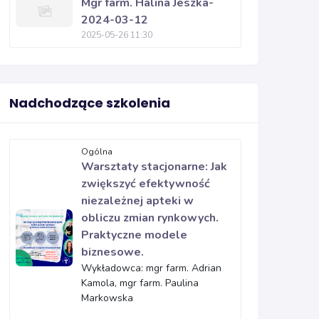
Mgr farm. Halina Jeszka-
2024-03-12
2025-05-26 11:30
Nadchodzące szkolenia
Ogólna
Warsztaty stacjonarne: Jak
zwiększyć efektywność
niezależnej apteki w
obliczu zmian rynkowych.
Praktyczne modele
biznesowe.
Wykładowca: mgr farm. Adrian
Kamola, mgr farm. Paulina
Markowska