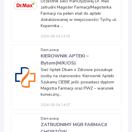
Uczestnik sieci franczyzowej Dr. Max
zatrudni Magister Farmacji/Magisterka
Farmacji na pełen etat do apteki
zlokalizowanej w miejscowości Tychy, ul.
Kopernika ...
2026-08-04 14:02
Dam pracę
KIEROWNIK APTEKI –
Bytom(M/K/OS)
Sieć Aptek Dbam o Zdrowie poszukuje
osoby na stanowisko: Kierownik Apteki
Szukamy CIEBIE jeśli: posiadasz dyplom
Magistra Farmacji oraz PWZ – warunek
konieczny...
2026-08-04 14:07
Dam pracę
ZATRUDNIMY MGR FARMACJI
CHORZÓW