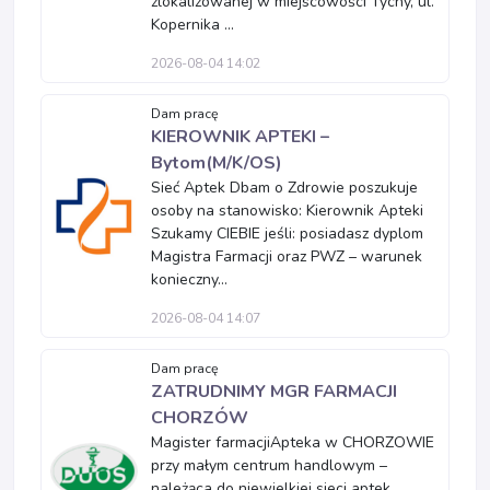
zlokalizowanej w miejscowości Tychy, ul.
Kopernika ...
2026-08-04 14:02
Dam pracę
KIEROWNIK APTEKI –
Bytom(M/K/OS)
Sieć Aptek Dbam o Zdrowie poszukuje
osoby na stanowisko: Kierownik Apteki
Szukamy CIEBIE jeśli: posiadasz dyplom
Magistra Farmacji oraz PWZ – warunek
konieczny...
2026-08-04 14:07
Dam pracę
ZATRUDNIMY MGR FARMACJI
CHORZÓW
Magister farmacjiApteka w CHORZOWIE
przy małym centrum handlowym –
należąca do niewielkiej sieci aptek