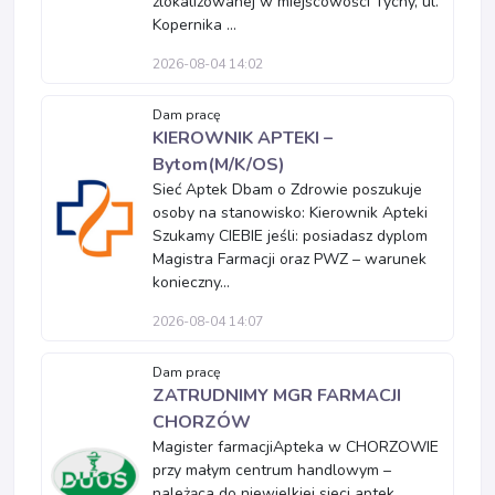
zlokalizowanej w miejscowości Tychy, ul.
Kopernika ...
2026-08-04 14:02
Dam pracę
KIEROWNIK APTEKI –
Bytom(M/K/OS)
Sieć Aptek Dbam o Zdrowie poszukuje
osoby na stanowisko: Kierownik Apteki
Szukamy CIEBIE jeśli: posiadasz dyplom
Magistra Farmacji oraz PWZ – warunek
konieczny...
2026-08-04 14:07
Dam pracę
ZATRUDNIMY MGR FARMACJI
CHORZÓW
Magister farmacjiApteka w CHORZOWIE
przy małym centrum handlowym –
należąca do niewielkiej sieci aptek