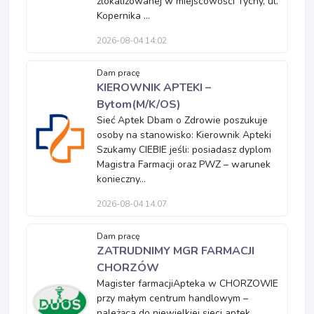
zlokalizowanej w miejscowości Tychy, ul.
Kopernika ...
2026-08-04 14:02
Dam pracę
KIEROWNIK APTEKI –
Bytom(M/K/OS)
Sieć Aptek Dbam o Zdrowie poszukuje
osoby na stanowisko: Kierownik Apteki
Szukamy CIEBIE jeśli: posiadasz dyplom
Magistra Farmacji oraz PWZ – warunek
konieczny...
2026-08-04 14:07
Dam pracę
ZATRUDNIMY MGR FARMACJI
CHORZÓW
Magister farmacjiApteka w CHORZOWIE
przy małym centrum handlowym –
należąca do niewielkiej sieci aptek