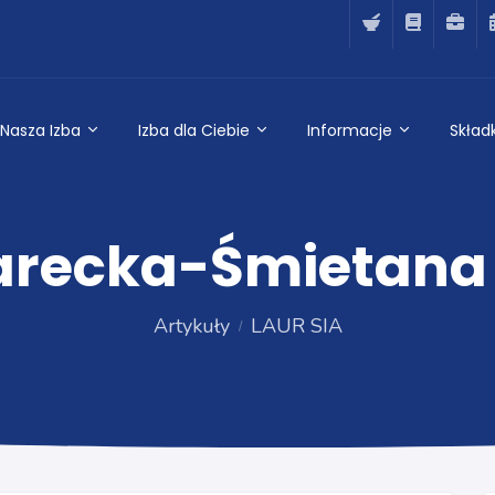
Nasza Izba
Izba dla Ciebie
Informacje
Składk
recka-Śmietana 
Artykuły
LAUR SIA
LAUR SIA