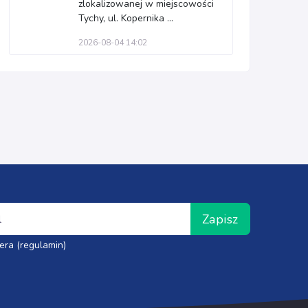
zlokalizowanej w miejscowości
Tychy, ul. Kopernika ...
2026-08-04 14:02
Zapisz
era (regulamin)