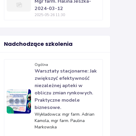
Mgr farm. Halina Jeszka-
2024-03-12
2025-05-26 11:30
Nadchodzące szkolenia
Ogólna
Warsztaty stacjonarne: Jak
zwiększyć efektywność
niezależnej apteki w
obliczu zmian rynkowych.
Praktyczne modele
biznesowe.
Wykładowca: mgr farm. Adrian
Kamola, mgr farm. Paulina
Markowska