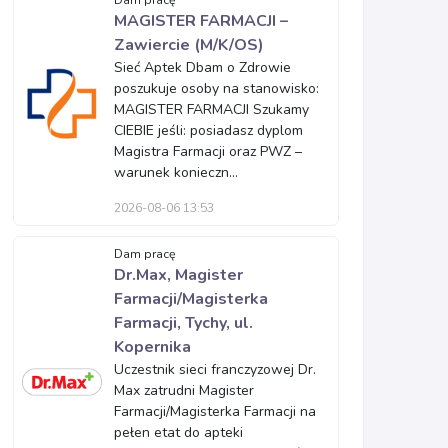
Dam pracę
MAGISTER FARMACJI –
Zawiercie (M/K/OS)
Sieć Aptek Dbam o Zdrowie
poszukuje osoby na stanowisko:
MAGISTER FARMACJI Szukamy
CIEBIE jeśli: posiadasz dyplom
Magistra Farmacji oraz PWZ –
warunek konieczn...
2026-08-06 13:53
Dam pracę
Dr.Max, Magister
Farmacji/Magisterka
Farmacji, Tychy, ul.
Kopernika
Uczestnik sieci franczyzowej Dr.
Max zatrudni Magister
Farmacji/Magisterka Farmacji na
pełen etat do apteki