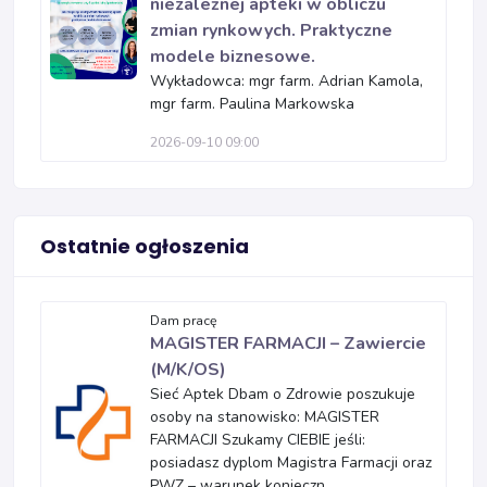
niezależnej apteki w obliczu
zmian rynkowych. Praktyczne
modele biznesowe.
Wykładowca: mgr farm. Adrian Kamola,
mgr farm. Paulina Markowska
2026-09-10 09:00
Ostatnie ogłoszenia
Dam pracę
MAGISTER FARMACJI – Zawiercie
(M/K/OS)
Sieć Aptek Dbam o Zdrowie poszukuje
osoby na stanowisko: MAGISTER
FARMACJI Szukamy CIEBIE jeśli:
posiadasz dyplom Magistra Farmacji oraz
PWZ – warunek konieczn...