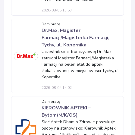
2026-08-06 13:53
Dam pracę
Dr.Max, Magister
Farmacji/Magisterka Farmacji,
Tychy, ul. Kopernika
Uczestnik sieci franczyzowej Dr. Max
zatrudni Magister Farmacji/Magisterka
Farmacji na pełen etat do apteki
zlokalizowanej w miejscowości Tychy, ul.
Kopernika ...
2026-08-04 14:02
Dam pracę
KIEROWNIK APTEKI –
Bytom(M/K/OS)
Sieć Aptek Dbam o Zdrowie poszukuje
osoby na stanowisko: Kierownik Apteki
Szukamy CIEBIE jeśli: posiadasz dyplom