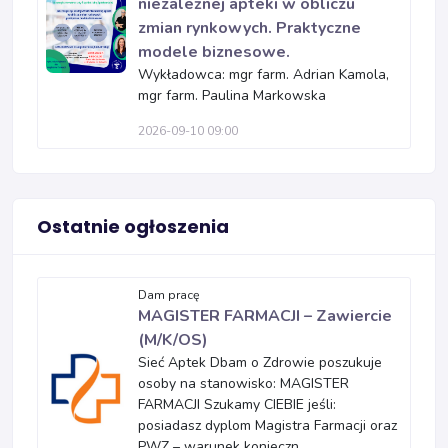
niezależnej apteki w obliczu
zmian rynkowych. Praktyczne
modele biznesowe.
Wykładowca: mgr farm. Adrian Kamola,
mgr farm. Paulina Markowska
2026-09-10 09:00
Ostatnie ogłoszenia
Dam pracę
MAGISTER FARMACJI – Zawiercie
(M/K/OS)
Sieć Aptek Dbam o Zdrowie poszukuje
osoby na stanowisko: MAGISTER
FARMACJI Szukamy CIEBIE jeśli:
posiadasz dyplom Magistra Farmacji oraz
PWZ – warunek konieczn...