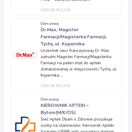
2026-08-06 13:53
Dam pracę
Dr.Max, Magister
Farmacji/Magisterka Farmacji,
Tychy, ul. Kopernika
Uczestnik sieci franczyzowej Dr. Max
zatrudni Magister Farmacji/Magisterka
Farmacji na pełen etat do apteki
zlokalizowanej w miejscowości Tychy, ul.
Kopernika ...
2026-08-04 14:02
Dam pracę
KIEROWNIK APTEKI –
Bytom(M/K/OS)
Sieć Aptek Dbam o Zdrowie poszukuje
osoby na stanowisko: Kierownik Apteki
Szukamy CIEBIE jeśli: posiadasz dyplom