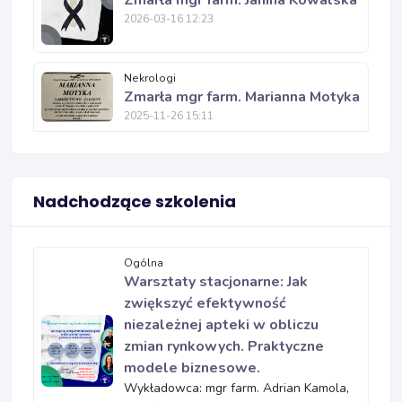
Zmarła mgr farm. Janina Kowalska
2026-03-16 12:23
Nekrologi
Zmarła mgr farm. Marianna Motyka
2025-11-26 15:11
Nadchodzące szkolenia
Ogólna
Warsztaty stacjonarne: Jak
zwiększyć efektywność
niezależnej apteki w obliczu
zmian rynkowych. Praktyczne
modele biznesowe.
Wykładowca: mgr farm. Adrian Kamola,