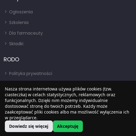
Ogłoszenia
Szkolenia
Dla farmaceuty
Składki
RODO
Polityka prywatności
Regulamin
Nasza strona internetowa używa plików cookies (tzw.
RODO
ciasteczka) w celach statystycznych, reklamowych oraz
funkcjonalnych. Dzięki nim możemy indywidualnie
BIP
dostosować stronę do twoich potrzeb. Każdy może
zaakceptować pliki cookies albo ma możliwość wyłączenia ich
w przeglądarce.
Dowiedz się więcej
Akceptuję
Copyright © 2022
SIA
. Wszystkie prawa zastrzezone.