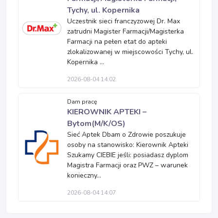
Tychy, ul. Kopernika
Uczestnik sieci franczyzowej Dr. Max
zatrudni Magister Farmacji/Magisterka
Farmacji na pełen etat do apteki
zlokalizowanej w miejscowości Tychy, ul.
Kopernika ...
2026-08-04 14:02
Dam pracę
KIEROWNIK APTEKI –
Bytom(M/K/OS)
Sieć Aptek Dbam o Zdrowie poszukuje
osoby na stanowisko: Kierownik Apteki
Szukamy CIEBIE jeśli: posiadasz dyplom
Magistra Farmacji oraz PWZ – warunek
konieczny...
2026-08-04 14:07