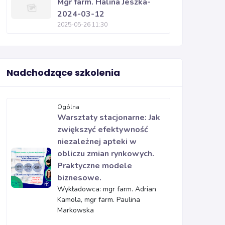
Mgr farm. Halina Jeszka-
2024-03-12
2025-05-26 11:30
Nadchodzące szkolenia
Ogólna
Warsztaty stacjonarne: Jak
zwiększyć efektywność
niezależnej apteki w
obliczu zmian rynkowych.
Praktyczne modele
biznesowe.
Wykładowca: mgr farm. Adrian
Kamola, mgr farm. Paulina
Markowska