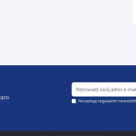
ąco.
Akceptuję regulamin newslett