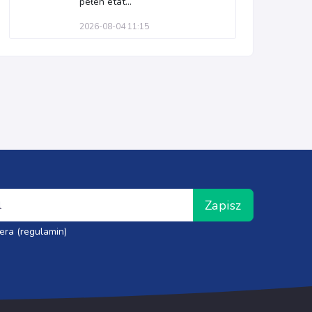
pełen etat...
2026-08-04 11:15
Zapisz
era (regulamin)