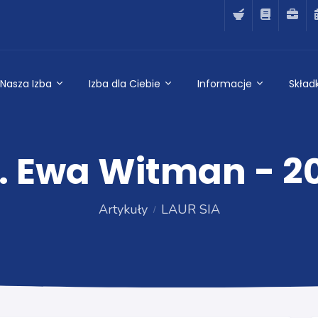
Nasza Izba
Izba dla Ciebie
Informacje
Składk
. Ewa Witman - 2
Artykuły
LAUR SIA
LAUR SIA