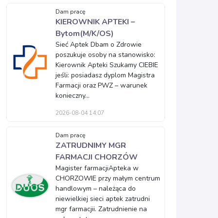
Dam pracę
KIEROWNIK APTEKI –
Bytom(M/K/OS)
Sieć Aptek Dbam o Zdrowie
poszukuje osoby na stanowisko:
Kierownik Apteki Szukamy CIEBIE
jeśli: posiadasz dyplom Magistra
Farmacji oraz PWZ – warunek
konieczny...
2026-08-04 14:07
Dam pracę
ZATRUDNIMY MGR
FARMACJI CHORZÓW
Magister farmacjiApteka w
CHORZOWIE przy małym centrum
handlowym – należąca do
niewielkiej sieci aptek zatrudni
mgr farmacjii. Zatrudnienie na