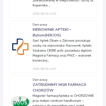
zlokalizowanej w miejscowości Tychy, ul.
Kopernika ...
2026-08-04 14:02
Dam pracę
KIEROWNIK APTEKI –
Bytom(M/K/OS)
Sieć Aptek Dbam o Zdrowie poszukuje
osoby na stanowisko: Kierownik Apteki
Szukamy CIEBIE jeśli: posiadasz dyplom
Magistra Farmacji oraz PWZ – warunek
konieczny...
2026-08-04 14:07
Dam pracę
ZATRUDNIMY MGR FARMACJI
CHORZÓW
Magister farmacjiApteka w CHORZOWIE
przy małym centrum handlowym –
należąca do niewielkiej sieci aptek