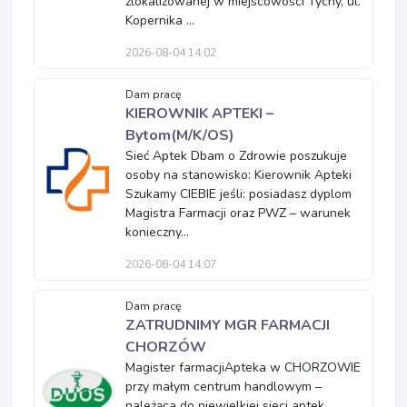
zlokalizowanej w miejscowości Tychy, ul.
Kopernika ...
2026-08-04 14:02
Dam pracę
KIEROWNIK APTEKI –
Bytom(M/K/OS)
Sieć Aptek Dbam o Zdrowie poszukuje
osoby na stanowisko: Kierownik Apteki
Szukamy CIEBIE jeśli: posiadasz dyplom
Magistra Farmacji oraz PWZ – warunek
konieczny...
2026-08-04 14:07
Dam pracę
ZATRUDNIMY MGR FARMACJI
CHORZÓW
Magister farmacjiApteka w CHORZOWIE
przy małym centrum handlowym –
należąca do niewielkiej sieci aptek