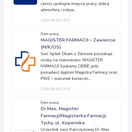
cenisz spokojne miejsce pracy, dobrą
atmosferę i indyw...
2026-08-03 14:57
Dam pracę
MAGISTER FARMACJI – Zawiercie
(M/K/OS)
Sieć Aptek Dbam o Zdrowie poszukuje
osoby na stanowisko: MAGISTER
FARMACJI Szukamy CIEBIE jeśli:
posiadasz dyplom Magistra Farmacji oraz
PWZ – warunek konieczn...
2026-08-06 13:53
Dam pracę
Dr.Max, Magister
Farmacji/Magisterka Farmacji,
Tychy, ul. Kopernika
Uczestnik sieci franczyzowej Dr. Max