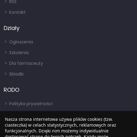
RSS
Kontakt
Działy
Ogłoszenia
Szkolenia
Dla farmaceuty
Składki
RODO
Polityka prywatności
Regulamin
Nasza strona internetowa używa plików cookies (tzw.
ciasteczka) w celach statystycznych, reklamowych oraz
RODO
funkcjonalnych. Dzięki nim możemy indywidualnie
BIP
dostosować stronę do twoich potrzeb. Każdy może