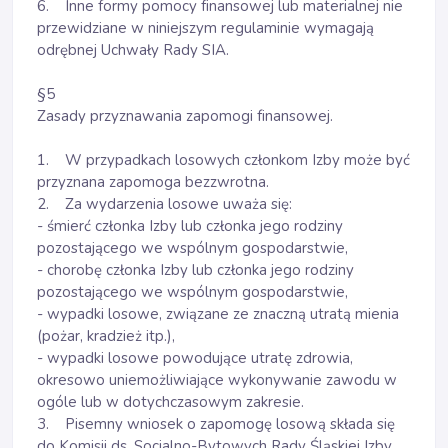
6. Inne formy pomocy finansowej lub materialnej nie
przewidziane w niniejszym regulaminie wymagają
odrębnej Uchwały Rady SIA.
§5
Zasady przyznawania zapomogi finansowej.
1. W przypadkach losowych członkom Izby może być
przyznana zapomoga bezzwrotna.
2. Za wydarzenia losowe uważa się:
- śmierć członka Izby lub członka jego rodziny
pozostającego we wspólnym gospodarstwie,
- chorobę członka Izby lub członka jego rodziny
pozostającego we wspólnym gospodarstwie,
- wypadki losowe, związane ze znaczną utratą mienia
(pożar, kradzież itp.),
- wypadki losowe powodujące utratę zdrowia,
okresowo uniemożliwiające wykonywanie zawodu w
ogóle lub w dotychczasowym zakresie.
3. Pisemny wniosek o zapomogę losową składa się
do Komisji ds. Socjalno-Bytowych Rady Śląskiej Izby