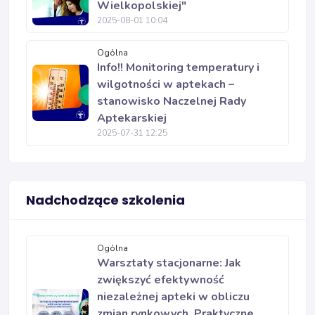
Wielkopolskiej"
2025-08-01 10:04
Ogólna
Info!! Monitoring temperatury i
wilgotności w aptekach –
stanowisko Naczelnej Rady
Aptekarskiej
2025-07-31 12:25
Nadchodzące szkolenia
Ogólna
Warsztaty stacjonarne: Jak
zwiększyć efektywność
niezależnej apteki w obliczu
zmian rynkowych. Praktyczne