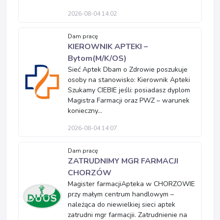
2026-08-04 14:02
Dam pracę
KIEROWNIK APTEKI –
Bytom(M/K/OS)
Sieć Aptek Dbam o Zdrowie poszukuje
osoby na stanowisko: Kierownik Apteki
Szukamy CIEBIE jeśli: posiadasz dyplom
Magistra Farmacji oraz PWZ – warunek
konieczny...
2026-08-04 14:07
Dam pracę
ZATRUDNIMY MGR FARMACJI
CHORZÓW
Magister farmacjiApteka w CHORZOWIE
przy małym centrum handlowym –
należąca do niewielkiej sieci aptek
zatrudni mgr farmacjii. Zatrudnienie na