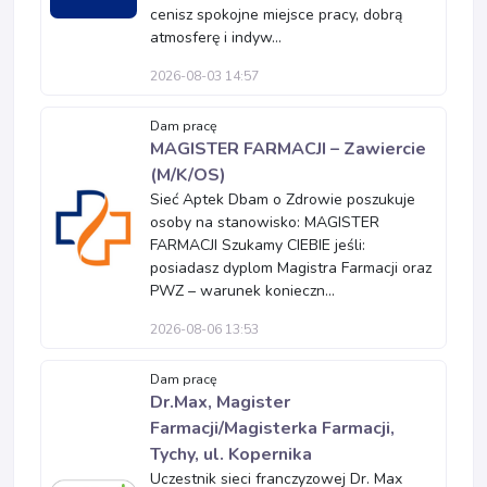
cenisz spokojne miejsce pracy, dobrą
atmosferę i indyw...
2026-08-03 14:57
Dam pracę
MAGISTER FARMACJI – Zawiercie
(M/K/OS)
Sieć Aptek Dbam o Zdrowie poszukuje
osoby na stanowisko: MAGISTER
FARMACJI Szukamy CIEBIE jeśli:
posiadasz dyplom Magistra Farmacji oraz
PWZ – warunek konieczn...
2026-08-06 13:53
Dam pracę
Dr.Max, Magister
Farmacji/Magisterka Farmacji,
Tychy, ul. Kopernika
Uczestnik sieci franczyzowej Dr. Max