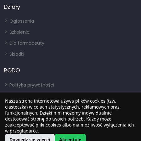
Działy
Ogłoszenia
Szkolenia
Dla farmaceuty
Składki
RODO
Polityka prywatności
Regulamin
Nasza strona internetowa używa plików cookies (tzw.
RODO
ciasteczka) w celach statystycznych, reklamowych oraz
funkcjonalnych. Dzięki nim możemy indywidualnie
BIP
dostosować stronę do twoich potrzeb. Każdy może
zaakceptować pliki cookies albo ma możliwość wyłączenia ich
w przeglądarce.
Dowiedz się więcej
Akceptuję
Copyright © 2022
SIA
. Wszystkie prawa zastrzezone.