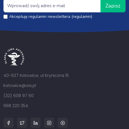
Zapisz
Akceptuję regulamin newslettera (regulamin)
40-637 Katowice, ul Kryniczna 15
katowice@oia.pl
(32) 608 97 60
668 220 354