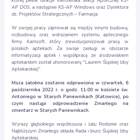
której pełnił funkcje Kierownika Sekcji Aptecznej KS-
AP DOS, a następnie KS-AP Windows oraz Dyrektora
ds. Projektów Strategicznych – Farmacja.
W swojej pracy zajmował się między innymi budową,
rozbudową oraz wdrażaniem systemu aptecznego
firmy Kamsoft, który zrewolucjonizował pracę w
polskich aptekach. Za swoje zasługi w obszarze
informatyzacji aptek i współpracę ze środowiskiem
aptekarskim został uhonorowany "Laurem Śląskiej Izby
Aptekarskiej".
Msza żałobna zostanie odprawiona w czwartek, 6
października 2022 r. o godz. 11.00 w kościele św.
Antoniego w Starych Panewnikach (Katowice), po
czym nastąpi odprowadzenie Zmarłego na
cmentarz w Starych Panewnikach.
Wyrazy głębokiego współczucia i żalu Rodzinie oraz
Najbliższym Zmarłego składa Rada i biuro Śląskiej Izby
Aptekarskiej.