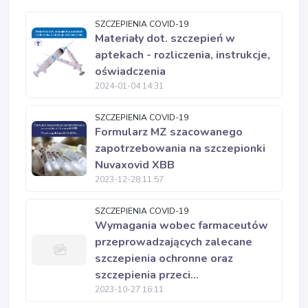
SZCZEPIENIA COVID-19
Materiały dot. szczepień w
aptekach - rozliczenia, instrukcje,
oświadczenia
2024-01-04 14:31
SZCZEPIENIA COVID-19
Formularz MZ szacowanego
zapotrzebowania na szczepionki
Nuvaxovid XBB
2023-12-28 11:57
SZCZEPIENIA COVID-19
Wymagania wobec farmaceutów
przeprowadzających zalecane
szczepienia ochronne oraz
szczepienia przeci...
2023-10-27 16:11