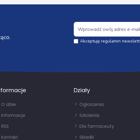
ąco.
Akceptuję regulamin newslett
nformacje
Działy
O izbie
Ogłoszenia
Informacje
Szkolenia
RSS
Dla farmaceuty
Kontakt
Składki