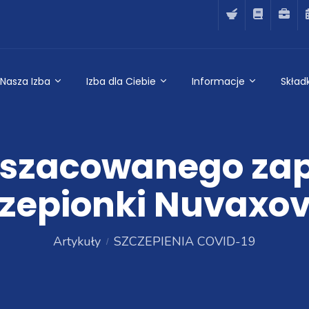
Nasza Izba
Izba dla Ciebie
Informacje
Składk
 szacowanego za
czepionki Nuvaxov
Artykuły
SZCZEPIENIA COVID-19