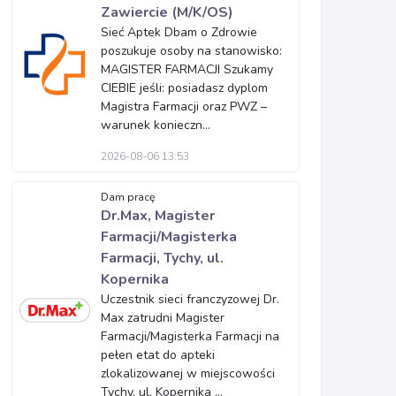
Zawiercie (M/K/OS)
Sieć Aptek Dbam o Zdrowie
poszukuje osoby na stanowisko:
MAGISTER FARMACJI Szukamy
CIEBIE jeśli: posiadasz dyplom
Magistra Farmacji oraz PWZ –
warunek konieczn...
2026-08-06 13:53
Dam pracę
Dr.Max, Magister
Farmacji/Magisterka
Farmacji, Tychy, ul.
Kopernika
Uczestnik sieci franczyzowej Dr.
Max zatrudni Magister
Farmacji/Magisterka Farmacji na
pełen etat do apteki
zlokalizowanej w miejscowości
Tychy, ul. Kopernika ...