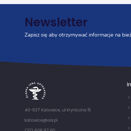
Newsletter
Zapisz się aby otrzymywać informacje na bież
I
40-637 Katowice, ul Kryniczna 15
katowice@oia.pl
(32) 608 97 60