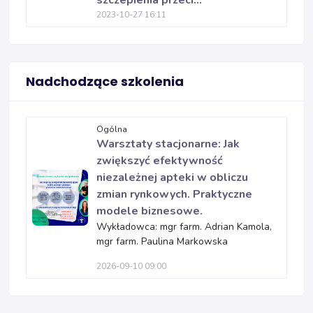
szczepienia przeci...
2023-10-27 16:11
Nadchodzące szkolenia
Ogólna
Warsztaty stacjonarne: Jak
zwiększyć efektywność
niezależnej apteki w obliczu
zmian rynkowych. Praktyczne
modele biznesowe.
Wykładowca: mgr farm. Adrian Kamola,
mgr farm. Paulina Markowska
2026-09-10 09:00