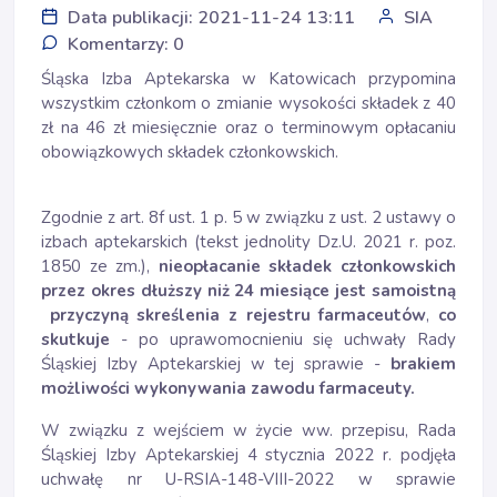
Data publikacji: 2021-11-24 13:11
SIA
Komentarzy: 0
Śląska Izba Aptekarska w Katowicach przypomina
wszystkim członkom o zmianie wysokości składek z 40
zł na 46 zł miesięcznie oraz o terminowym opłacaniu
obowiązkowych składek członkowskich.
Zgodnie z art. 8f ust. 1 p. 5 w związku z ust. 2 ustawy o
izbach aptekarskich (tekst jednolity Dz.U. 2021 r. poz.
1850 ze zm.),
nieopłacanie składek członkowskich
przez okres dłuższy niż 24 miesiące jest samoistną
przyczyną skreślenia z rejestru farmaceutów
,
co
skutkuje
- po uprawomocnieniu się uchwały Rady
Śląskiej Izby Aptekarskiej w tej sprawie -
brakiem
możliwości wykonywania zawodu farmaceuty.
W związku z wejściem w życie ww. przepisu, Rada
Śląskiej Izby Aptekarskiej 4 stycznia 2022 r. podjęła
uchwałę nr U-RSIA-148-VIII-2022 w sprawie