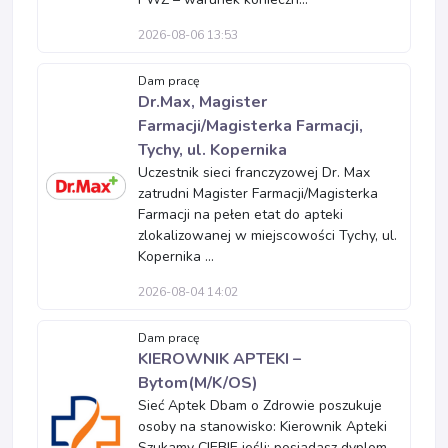
2026-08-06 13:53
Dam pracę
Dr.Max, Magister
Farmacji/Magisterka Farmacji,
Tychy, ul. Kopernika
Uczestnik sieci franczyzowej Dr. Max
zatrudni Magister Farmacji/Magisterka
Farmacji na pełen etat do apteki
zlokalizowanej w miejscowości Tychy, ul.
Kopernika ...
2026-08-04 14:02
Dam pracę
KIEROWNIK APTEKI –
Bytom(M/K/OS)
Sieć Aptek Dbam o Zdrowie poszukuje
osoby na stanowisko: Kierownik Apteki
Szukamy CIEBIE jeśli: posiadasz dyplom