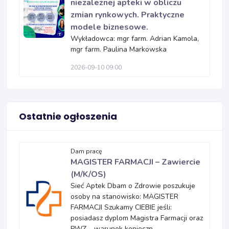
niezależnej apteki w obliczu
zmian rynkowych. Praktyczne
modele biznesowe.
Wykładowca: mgr farm. Adrian Kamola,
mgr farm. Paulina Markowska
2026-09-10 09:00
Ostatnie ogłoszenia
Dam pracę
MAGISTER FARMACJI – Zawiercie
(M/K/OS)
Sieć Aptek Dbam o Zdrowie poszukuje
osoby na stanowisko: MAGISTER
FARMACJI Szukamy CIEBIE jeśli:
posiadasz dyplom Magistra Farmacji oraz
PWZ – warunek konieczn...