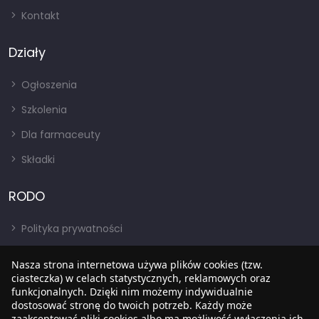
Kontakt
Działy
Ogłoszenia
Szkolenia
Dla farmaceuty
Składki
RODO
Polityka prywatności
Regulamin
Nasza strona internetowa używa plików cookies (tzw.
ciasteczka) w celach statystycznych, reklamowych oraz
RODO
funkcjonalnych. Dzięki nim możemy indywidualnie
BIP
dostosować stronę do twoich potrzeb. Każdy może
zaakceptować pliki cookies albo ma możliwość wyłączenia ich