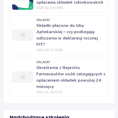
opłacania składek członkowskich
2025-02-14 14:05
SKŁADKI
Składki płacone do Izby
Aptekarskiej – czy podlegają
odliczeniu w deklaracji rocznej
PIT?
2023-02-17 10:02
SKŁADKI
Skreślenie z Rejestru
Farmaceutów osób zalegających z
opłacaniem składek powyżej 24
miesięcy
2021-11-24 13:11
Nadchodzące szkolenia