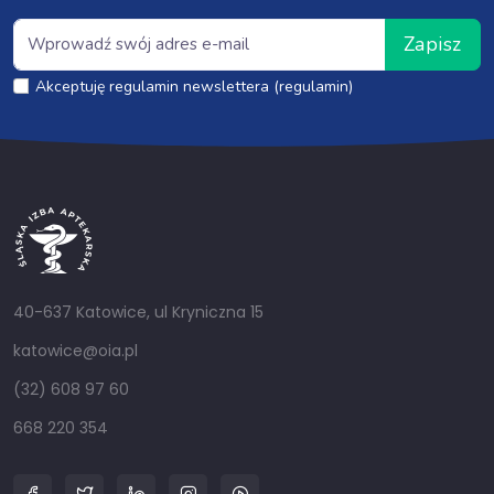
Zapisz
Akceptuję regulamin newslettera (regulamin)
40-637 Katowice, ul Kryniczna 15
katowice@oia.pl
(32) 608 97 60
668 220 354