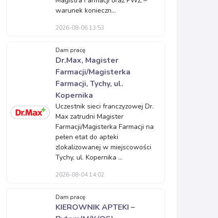
Magistra Farmacji oraz PWZ –
warunek konieczn...
2026-08-06 13:53
Dam pracę
Dr.Max, Magister
Farmacji/Magisterka
Farmacji, Tychy, ul.
Kopernika
Uczestnik sieci franczyzowej Dr.
Max zatrudni Magister
Farmacji/Magisterka Farmacji na
pełen etat do apteki
zlokalizowanej w miejscowości
Tychy, ul. Kopernika ...
2026-08-04 14:02
Dam pracę
KIEROWNIK APTEKI –