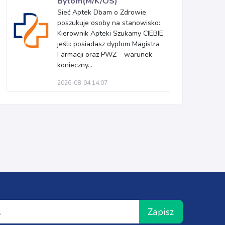
Bytom(M/K/OS)
Sieć Aptek Dbam o Zdrowie
poszukuje osoby na stanowisko:
Kierownik Apteki Szukamy CIEBIE
jeśli: posiadasz dyplom Magistra
Farmacji oraz PWZ – warunek
konieczny...
2026-08-04 14:07
Zapisz