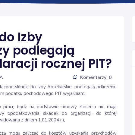
SKŁADKI
do Izby
zy podlegają
aracji rocznej PIT?
IA
Komentarzy: 0
acone składki do Izby Aptekarskiej podlegają odliczeniu
nym podatku dochodowego PIT wyjaśniam:
o pracę bądź na podstawie umowy zlecenia nie mają
 opodatkowania składek do organizacji, do której
kwidowana z dniem 1.01.2004 r.),
rczą mogą zaliczać do kosztów uzyskania przychodów