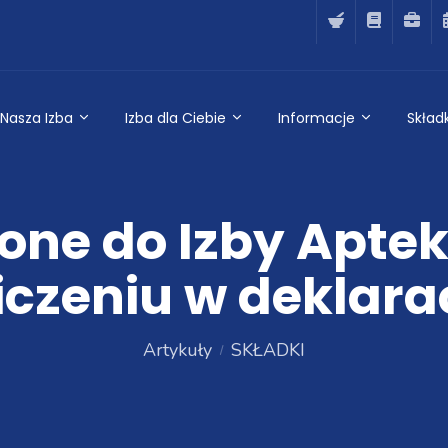
Nasza Izba
Izba dla Ciebie
Informacje
Składk
one do Izby Aptek
czeniu w deklarac
Artykuły
SKŁADKI