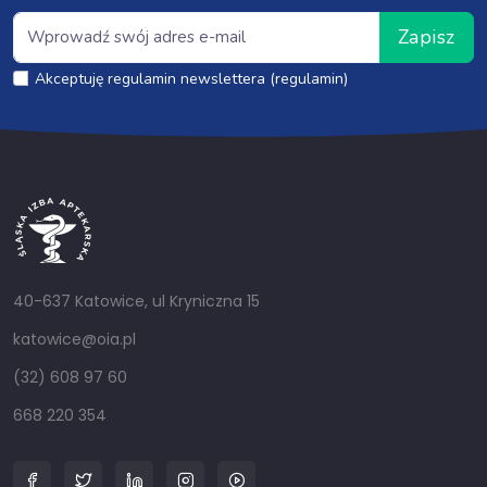
Zapisz
Akceptuję regulamin newslettera (regulamin)
40-637 Katowice, ul Kryniczna 15
katowice@oia.pl
(32) 608 97 60
668 220 354