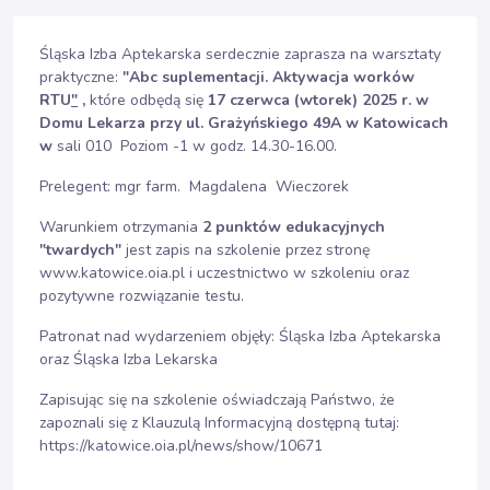
Śląska Izba Aptekarska serdecznie zaprasza na warsztaty
praktyczne:
"Abc suplementacji. Aktywacja worków
RTU
"
,
które odbędą się
17 czerwca (wtorek) 2025 r. w
Domu Lekarza przy ul. Grażyńskiego 49A w Katowicach
w
sali 010 Poziom -1 w godz. 14.30-16.00.
Prelegent: mgr farm. Magdalena Wieczorek
Warunkiem otrzymania
2 punktów edukacyjnych
"twardych"
jest zapis na szkolenie przez stronę
www.katowice.oia.pl
i uczestnictwo w szkoleniu oraz
pozytywne rozwiązanie testu.
Patronat nad wydarzeniem objęły: Śląska Izba Aptekarska
oraz Śląska Izba Lekarska
Zapisując się na szkolenie oświadczają Państwo, że
zapoznali się z Klauzulą Informacyjną dostępną tutaj:
https://katowice.oia.pl/news/show/10671