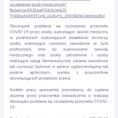
szczepienia-sluzb-medycznych?
fbclid=IwAR3SwkFDKGUWkZf-
Tt4EjheMjX93F1HiI_joUEvYV_2XK3j6XkGWmtsgBUI
Obowiązek poddania się szczepieniu przeciwko
COVID-19 przez osoby wykonujące zawód medyczny
w podmiotach wykonujących działalność leczniczą,
osoby wykonujące czynności zawodowe w tych
podmiotach, inne niż wykonywanie zawodu
medycznego oraz osoby zatrudnione i osoby
realizujące usługi farmaceutyczne, zadania zawodowe
lub czynności fachowe w aptece ogólnodostępnej lub
punkcie aptecznym, wynika z powszechnie
obowiązujących przepisów prawa.
Kodeks pracy upoważnia pracodawcę do żądania
złożenia przez pracownika oświadczenia o realizacji
obowiązku poddania się szczepieniu przeciwko COVID-
19.