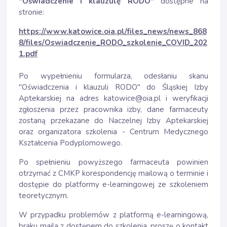
"Oświadczenie i klauzulę RODO"
dostępne na
stronie:
https://www.katowice.oia.pl/files_news/news_868
8/files/Oswiadczenie_RODO_szkolenie_COVID_202
1.pdf
Po wypełnieniu formularza, odesłaniu skanu
"Oświadczenia i klauzuli RODO" do Śląskiej Izby
Aptekarskiej na adres katowice@oia.pl i weryfikacji
zgłoszenia przez pracownika izby, dane farmaceuty
zostaną przekazane do Naczelnej Izby Aptekarskiej
oraz organizatora szkolenia - Centrum Medycznego
Kształcenia Podyplomowego.
Po spełnieniu powyższego farmaceuta powinien
otrzymać z CMKP korespondencję mailową o terminie i
dostępie do platformy e-learningowej ze szkoleniem
teoretycznym.
W przypadku problemów z platformą e-learningową,
braku maila z dostępem do szkolenia, proszę o kontakt