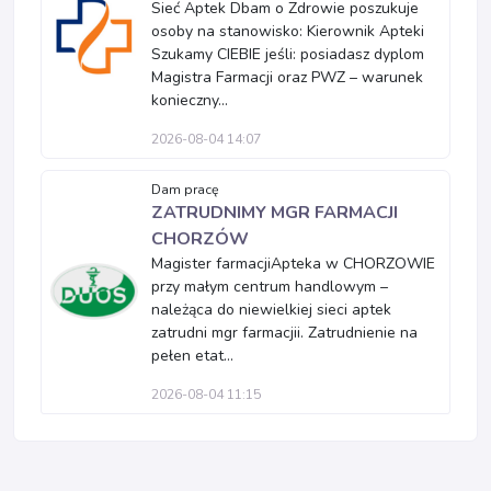
Sieć Aptek Dbam o Zdrowie poszukuje
osoby na stanowisko: Kierownik Apteki
Szukamy CIEBIE jeśli: posiadasz dyplom
Magistra Farmacji oraz PWZ – warunek
konieczny...
2026-08-04 14:07
Dam pracę
ZATRUDNIMY MGR FARMACJI
CHORZÓW
Magister farmacjiApteka w CHORZOWIE
przy małym centrum handlowym –
należąca do niewielkiej sieci aptek
zatrudni mgr farmacjii. Zatrudnienie na
pełen etat...
2026-08-04 11:15