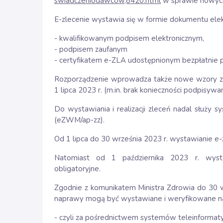
swiadczeniodawcow,8420.html
w sprawie nowych 
E-zlecenie wystawia się w formie dokumentu el
- kwalifikowanym podpisem elektronicznym,
- podpisem zaufanym
- certyfikatem e-ZLA udostępnionym bezpłatnie 
Rozporządzenie wprowadza także nowe wzory zle
1 lipca 2023 r. (m.in. brak konieczności podpisywania
Do wystawiania i realizacji zleceń nadal służy sy
(eZWM/ap-zz).
Od 1 lipca do 30 września 2023 r. wystawianie e-
Natomiast od 1 października 2023 r. wystaw
obligatoryjne.
Zgodnie z komunikatem Ministra Zdrowia do 30 w
naprawy mogą być wystawiane i weryfikowane n
- czyli za pośrednictwem systemów teleinformaty