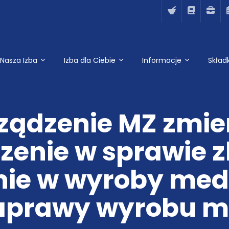
Nasza Izba
Izba dla Ciebie
Informacje
Składk
ządzenie MZ zmie
zenie w sprawie z
nie w wyroby med
naprawy wyrobu 