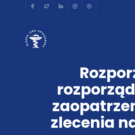
Rozpor
rozporząd
zaopatrze
zlecenia 