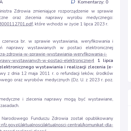
IA
Komentarzy: 0
inistra Zdrowia zmieniające rozporządzenie w sprawie
czne oraz zlecenia naprawy wyrobu medycznego:
23000112701.pdf
, które wchodzi w życie 1 lipca 2023 r.
 czerwca br. w sprawie wystawiania, weryfikowania i
eń naprawy wystawianych w postaci elektronicznej
tra-zdrowia-w-sprawie-wystawiania-weryfikowania-i-
aprawy-wystawianych-w-postaci-elektronicznej4
1 lipca
lektronicznego wystawiania i realizacji zlecenia (e-
awy z dnia 12 maja 2011 r. o refundacji leków, środków
owego oraz wyrobów medycznych (Dz. U. z 2023 r. poz.
medyczne i zlecenia naprawy mogą być wystawiane,
zasadach.
ie Narodowego Funduszu Zdrowia został opublikowany
nfz.gov.pl/aktualnosci/aktualnosci-centrali/komunikat-dla-