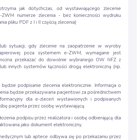
 otrzyma jak dotychczas, od wystawiającego zlecenie
-ZWM numerze zlecenia - bez konieczności wydruku
a pliku PDF z I i II częścią zlecenia)
lub sytuacji, gdy zlecenie na zaopatrzenie w wyroby
papierowej poza systemem e-ZWM, wymagane jest
 można przekazać do dowolnie wybranego OW NFZ z
ub innych systemów łączności drogą elektroniczną (np.
ędzie podpisanie zlecenia elektronicznie. Informacja o
nia będzie przekazywana pacjentowi za pośrednictwem
nformacyjny dla e-zleceń wystawionych i podpisanych
śbę pacjenta przez osobę wystawiającą.
żenia podpisu przez realizatora i osobę odbierającą dla
st traktowana jako dokument elektroniczny.
e medycznym lub aptece odbywa się po przekazaniu przez