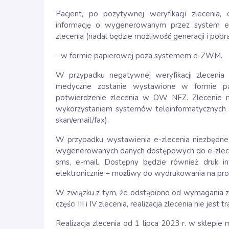
Pacjent, po pozytywnej weryfikacji zlecenia,
informację o wygenerowanym przez system e
zlecenia (nadal będzie możliwość generacji i pobrani
- w formie papierowej poza systemem e-ZWM.
W przypadku negatywnej weryfikacji zlecenia 
medyczne zostanie wystawione w formie 
potwierdzenie zlecenia w OW NFZ. Zlecenie
wykorzystaniem systemów teleinformatycznych l
skan/email/fax).
W przypadku wystawienia e-zlecenia niezbędne b
wygenerowanych danych dostępowych do e-zlece
sms, e-mail. Dostępny będzie również druk i
elektronicznie – możliwy do wydrukowania na pro
W związku z tym, że odstąpiono od wymagania zło
części III i IV zlecenia, realizacja zlecenia nie je
Realizacja zlecenia od 1 lipca 2023 r. w sklepi