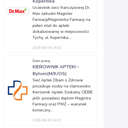
Kopernika
Uczestnik sieci franczyzowej Dr.
Max zatrudni Magister
Farmacji/Magisterka Farmacji na
pełen etat do apteki
zlokalizowanej w miejscowości
Tychy, ul. Kopernika ...
2026-08-04 14:02
Dam pracę
KIEROWNIK APTEKI –
Bytom(M/K/OS)
Sieć Aptek Dbam o Zdrowie
poszukuje osoby na stanowisko:
Kierownik Apteki Szukamy CIEBIE
jeśli: posiadasz dyplom Magistra
Farmacji oraz PWZ – warunek
konieczny...
2026-08-04 14:07