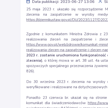
Data publikacji: 2023-06-27 13:06
S
25 maja 2023 r. ukazało się rozporządzenie M
zlecenia na zaopatrzenie w wyroby medy
https://dziennikustaw.gov.pl/DU/2023/1127/D20
Zgodnie z komunikatem Ministra Zdrowia z 23
realizowania zleceń na zaopatrzenie i zlec
https://www.gov.pl/web/zdrowie/komunikat-minis
realizowania-zlecen-na-zaopatrzenie-i-zlecen-n
2023 r. zostanie uruchomiona funkcjonalność e
zlecenia)
, o której mowa w art. 38 ust. 4a ust
spożywczych specjalnego przeznaczenia żywieni
826).
Do 30 września 2023 r. zlecenia na wyroby 
weryfikowane i realizowane na dotychczasowych 
Ponadto 23 czerwca br. ukazał się na stron
komunikat dla świadczeniodawców
https://www.