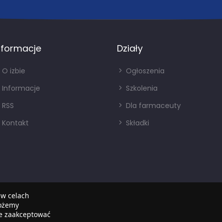
nformacje
Działy
O izbie
Ogłoszenia
Informacje
Szkolenia
RSS
Dla farmaceuty
Kontakt
Składki
 w celach
możemy
że zaakceptować
Copyright © 2022
SIA
. Wszystkie prawa zastrzezone.