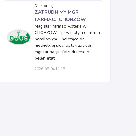
Dam pracę
ZATRUDNIMY MGR
FARMACJI CHORZÓW
Magister farmacjiApteka w
CHORZOWIE przy małym centrum
handlowym – należąca do
niewielkiej sieci aptek zatrudni
mgr farmacjii. Zatrudnienie na
pełen etat...
2026-08-04 11:15