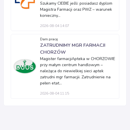
Szukamy CIEBIE jeśli: posiadasz dyplom
Magistra Farmacji oraz PWZ – warunek
konieczny...
2026-08-04 14:07
Dam pracę
ZATRUDNIMY MGR FARMACJI
CHORZÓW
Magister farmacjiApteka w CHORZOWIE
przy małym centrum handlowym –
należąca do niewielkiej sieci aptek
zatrudni mgr farmacjii. Zatrudnienie na
pełen etat...
2026-08-04 11:15