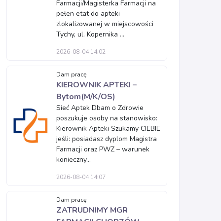
Farmacji/Magisterka Farmacji na
pełen etat do apteki
zlokalizowanej w miejscowości
Tychy, ul. Kopernika ...
2026-08-04 14:02
Dam pracę
KIEROWNIK APTEKI –
Bytom(M/K/OS)
Sieć Aptek Dbam o Zdrowie
poszukuje osoby na stanowisko:
Kierownik Apteki Szukamy CIEBIE
jeśli: posiadasz dyplom Magistra
Farmacji oraz PWZ – warunek
konieczny...
2026-08-04 14:07
Dam pracę
ZATRUDNIMY MGR