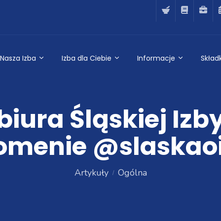
Nasza Izba
Izba dla Ciebie
Informacje
Składk
biura Śląskiej Izb
omenie @slaskaoi
Artykuły
Ogólna