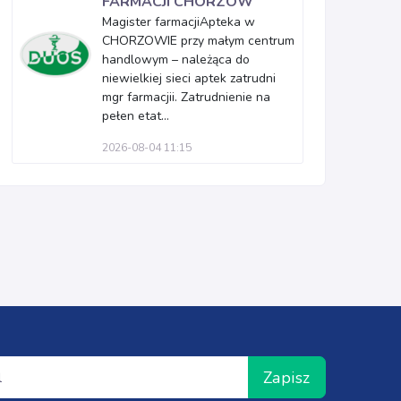
FARMACJI CHORZÓW
Magister farmacjiApteka w
CHORZOWIE przy małym centrum
handlowym – należąca do
niewielkiej sieci aptek zatrudni
mgr farmacjii. Zatrudnienie na
pełen etat...
2026-08-04 11:15
Zapisz