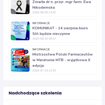
Zmarła dr n. przyr. mgr farm. Ewa
Nikodemska
2026-08-05 14:02
INFORMACJE
KOMUNIKAT - 14 sierpnia biuro
SIA będzie nieczynne
2026-08-03 09:57
INFORMACJE
Mistrzostwa Polski Farmaceutów
w Maratonie MTB - wyjątkowa X
edycja
2026-07-24 14:30
Nadchodzące szkolenia