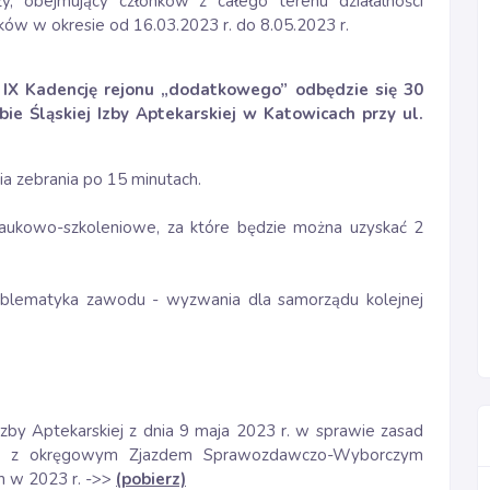
 obejmujący członków z całego terenu działalności
onków w okresie od 16.03.2023 r. do 8.05.2023 r.
X Kadencję rejonu „dodatkowego” odbędzie się 30
bie Śląskiej Izby Aptekarskiej w Katowicach przy ul.
a zebrania po 15 minutach.
naukowo-szkoleniowe, za które będzie można uzyskać 2
roblematyka zawodu - wyzwania dla samorządu kolejnej
zby Aptekarskiej z dnia 9 maja 2023 r. w sprawie zasad
zku z okręgowym Zjazdem Sprawozdawczo-Wyborczym
ch w 2023 r. ->>
(pobierz)