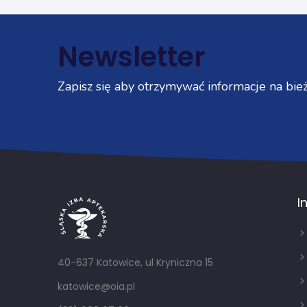
Newsletter
Zapisz się aby otrzymywać informacje na bież
I
40-637 Katowice, ul Kryniczna 15
katowice@oia.pl