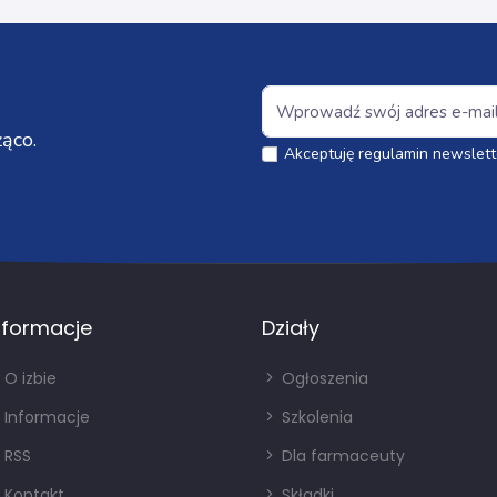
ąco.
Akceptuję regulamin newslett
nformacje
Działy
O izbie
Ogłoszenia
Informacje
Szkolenia
RSS
Dla farmaceuty
Kontakt
Składki