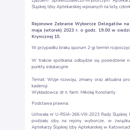
Zjazdem Sprawozdawczo-Wyborczym Aptekarzy,
Śląskiej Izby Aptekarskiej wpisanych na listę czł
Rejonowe Zebranie Wyborcze Delegatów na I
maja (wtorek) 2023 r. o godz. 19.00 w siedzi
Krynicznej 15.
W przypadku braku quorum 2-gi termin rozpoczęci
W trakcie spotkania odbędzie się posiedzenie 
punkty edukacyjne.
Temat: Wizje rozwoju, zmiany oraz aktualna p
kadencji.
Wykładowca: dr n. farm. Mikołaj Konstanty
Podstawa prawna:
Uchwała nr U-RSIA-266-VIII-2023 Rady Śląskiej I
podziału izby na rejony wyborcze, w zwią
Aptekarzy Śląskiej Izby Aptekarskiej w Katowica