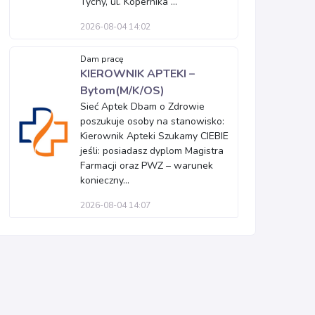
Tychy, ul. Kopernika ...
2026-08-04 14:02
Dam pracę
KIEROWNIK APTEKI –
Bytom(M/K/OS)
Sieć Aptek Dbam o Zdrowie
poszukuje osoby na stanowisko:
Kierownik Apteki Szukamy CIEBIE
jeśli: posiadasz dyplom Magistra
Farmacji oraz PWZ – warunek
konieczny...
2026-08-04 14:07