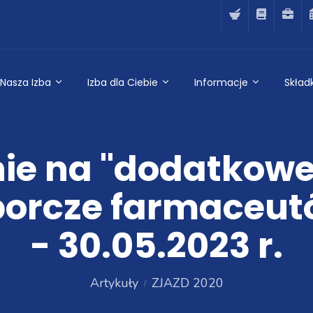
Nasza Izba
Izba dla Ciebie
Informacje
Składk
ie na "dodatkowe
orcze farmaceut
- 30.05.2023 r.
Artykuły
ZJAZD 2020