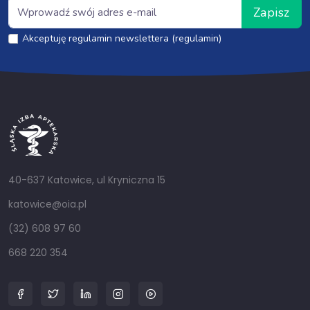
Zapisz
Akceptuję regulamin newslettera (regulamin)
40-637 Katowice, ul Kryniczna 15
katowice@oia.pl
(32) 608 97 60
668 220 354