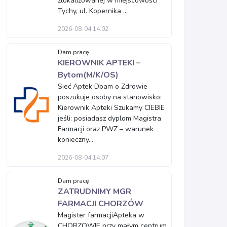
zlokalizowanej w miejscowości
Tychy, ul. Kopernika ...
2026-08-04 14:02
Dam pracę
KIEROWNIK APTEKI –
Bytom(M/K/OS)
Sieć Aptek Dbam o Zdrowie
poszukuje osoby na stanowisko:
Kierownik Apteki Szukamy CIEBIE
jeśli: posiadasz dyplom Magistra
Farmacji oraz PWZ – warunek
konieczny...
2026-08-04 14:07
Dam pracę
ZATRUDNIMY MGR
FARMACJI CHORZÓW
Magister farmacjiApteka w
CHORZOWIE przy małym centrum