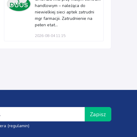
handlowym – należąca do
niewielkiej sieci aptek zatrudni
mgr farmacjii. Zatrudnienie na
pełen etat...
2026-08-04 11:15
Zapisz
era (regulamin)