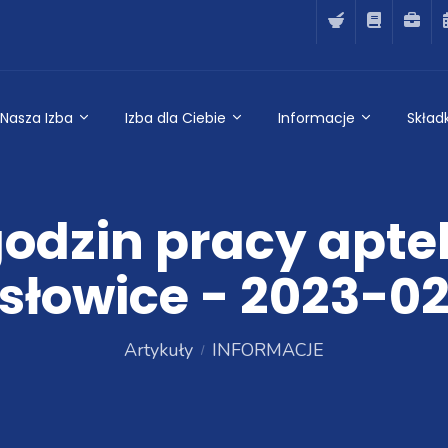
Nasza Izba
Izba dla Ciebie
Informacje
Składk
odzin pracy apte
słowice - 2023-02
Artykuły
INFORMACJE