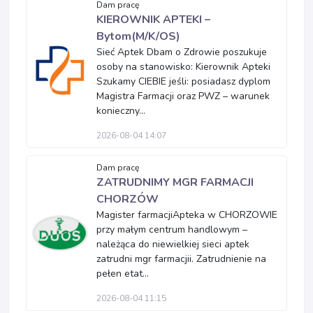
Dam pracę
KIEROWNIK APTEKI –
Bytom(M/K/OS)
Sieć Aptek Dbam o Zdrowie poszukuje
osoby na stanowisko: Kierownik Apteki
Szukamy CIEBIE jeśli: posiadasz dyplom
Magistra Farmacji oraz PWZ – warunek
konieczny...
2026-08-04 14:07
Dam pracę
ZATRUDNIMY MGR FARMACJI
CHORZÓW
Magister farmacjiApteka w CHORZOWIE
przy małym centrum handlowym –
należąca do niewielkiej sieci aptek
zatrudni mgr farmacjii. Zatrudnienie na
pełen etat...
2026-08-04 11:15