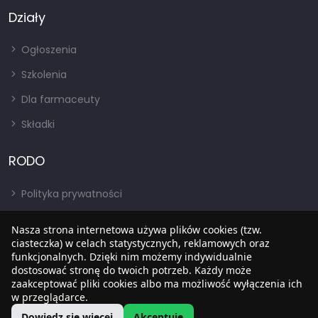
Działy
Ogłoszenia
Szkolenia
Dla farmaceuty
Składki
RODO
Polityka prywatności
Regulamin
Nasza strona internetowa używa plików cookies (tzw.
RODO
ciasteczka) w celach statystycznych, reklamowych oraz
funkcjonalnych. Dzięki nim możemy indywidualnie
BIP
dostosować stronę do twoich potrzeb. Każdy może
zaakceptować pliki cookies albo ma możliwość wyłączenia ich
w przeglądarce.
Dowiedz się więcej
Akceptuję