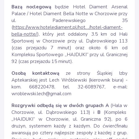
Bazą noclegową
będzie Hotel Diament Arsenal
Palace / Hotel Diament Bella Notte w Chorzowie przy
ul. Paderewskiego 35
(
https://www.hotelediament.pl/hot…/hotel-diament-
bella-notte/
), który jest oddalony 3.5 km od Hali
Sportowej w Chorzowie przy ul. Dąbrowskiego 113
(czas przejazdu 7 minut) oraz około 6 km od
Kompleksu Sportowego „HAJDUKI” przy ul. Granicznej
92 (czas przejazdu 15 minut).
Osobą kontaktową
ze strony Śląskiej Izby
Aptekarskiej jest Lech Wróblewski (kierownik biura) -
kom. 668220478, tel. 32-6089767, e-mail:
wroblewski.lech@gmail.com
Rozgrywki odbędą się w dwóch grupach A
(Hala w
Chorzowie, ul. Dąbrowskiego 113) i
B
(Kompleks
„HAJDUKI” w Chorzowie, ul. Graniczna 92), po 6
drużyn, systemem każdy z każdym. Do ćwierćfinału
awansują po cztery najlepsze zespoły z każdej z grup.