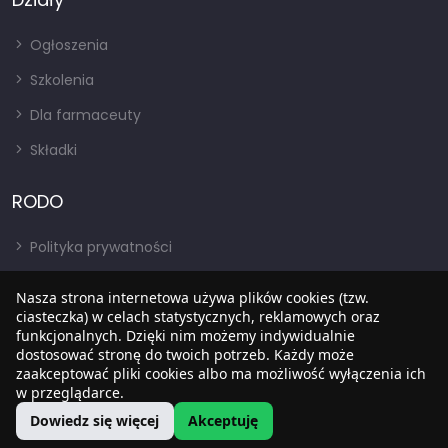
Ogłoszenia
Szkolenia
Dla farmaceuty
Składki
RODO
Polityka prywatności
Regulamin
Nasza strona internetowa używa plików cookies (tzw.
ciasteczka) w celach statystycznych, reklamowych oraz
RODO
funkcjonalnych. Dzięki nim możemy indywidualnie
BIP
dostosować stronę do twoich potrzeb. Każdy może
zaakceptować pliki cookies albo ma możliwość wyłączenia ich
w przeglądarce.
Dowiedz się więcej
Akceptuję
Copyright © 2022
SIA
. Wszystkie prawa zastrzezone.