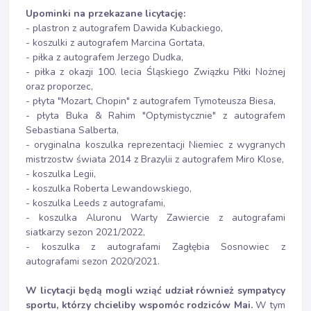
Upominki na przekazane licytację:
- plastron z autografem Dawida Kubackiego,
- koszulki z autografem Marcina Gortata,
- piłka z autografem Jerzego Dudka,
- piłka z okazji 100. lecia Śląskiego Związku Piłki Nożnej
oraz proporzec,
- płyta "Mozart, Chopin" z autografem Tymoteusza Biesa,
- płyta Buka & Rahim "Optymistycznie" z autografem
Sebastiana Salberta,
- oryginalna koszulka reprezentacji Niemiec z wygranych
mistrzostw świata 2014 z Brazylii z autografem Miro Klose,
- koszulka Legii,
- koszulka Roberta Lewandowskiego,
- koszulka Leeds z autografami,
- koszulka Aluronu Warty Zawiercie z autografami
siatkarzy sezon 2021/2022,
- koszulka z autografami Zagłębia Sosnowiec z
autografami sezon 2020/2021.
W licytacji będą mogli wziąć udział również sympatycy
sportu, którzy chcieliby wspomóc rodziców Mai.
W tym