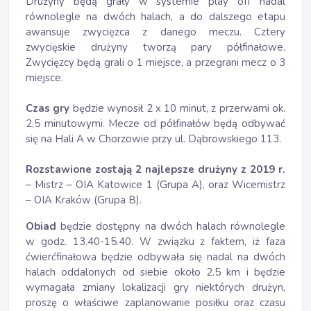
Drużyny będą grały w systemie play off nadal
równolegle na dwóch halach, a do dalszego etapu
awansuje zwycięzca z danego meczu. Cztery
zwycięskie drużyny tworzą pary półfinałowe.
Zwycięzcy będą grali o 1 miejsce, a przegrani mecz o 3
miejsce.
Czas gry
będzie wynosił 2 x 10 minut, z przerwami ok.
2,5 minutowymi. Mecze od półfinałów będą odbywać
się na Hali A w Chorzowie przy ul. Dąbrowskiego 113.
Rozstawione zostają 2 najlepsze drużyny z 2019 r.
– Mistrz – OIA Katowice 1 (Grupa A), oraz Wicemistrz
– OIA Kraków (Grupa B).
Obiad
będzie dostępny na dwóch halach równolegle
w godz. 13.40-15.40. W związku z faktem, iż faza
ćwierćfinałowa będzie odbywała się nadal na dwóch
halach oddalonych od siebie około 2.5 km i będzie
wymagała zmiany lokalizacji gry niektórych drużyn,
proszę o właściwe zaplanowanie posiłku oraz czasu