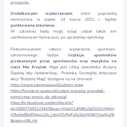
przejazdu.
Dodatkowymi wydarzeniami
, które poprzedzą
mistrzostwa w piątek, 24 marca 2023 r. będzie
punktowane szkolenie.
W szkoleniu będą mogli wziąć udział także inni
zainteresowani farmaceuci, po uprzedniej rejestracji.
Podsumowaniem całości wydarzenia sportowo-
szkoleniowego będzie
licytacja upominków
przekazanych przez sportowców oraz muzyków na
rzecz Mai Krzyżek
. Maja jest córką zawodnika drużyny
Śląskiej Izby Aptekarskiej - Przemka. Szczegóły dotyczące
akcji "Budzimy Maję" dostępne są na stronach:
https://www.siepomaga.pl/budzimy-maje
https://fundacja-auxilia.pl/cudem-przezyla-wypadek-
pomoz-mai-wrocic-do-zdrowia/
https://m.facebook.com/profile.php?
id=100077695123443&eav=AfaoO1zRdBnZaQGGQAMnrr
Q9w6y6BeBXppcLGh_UenS0VRgFzXuSpNWfkI7Uw4ruJ5I
&paipv=0&_rdr