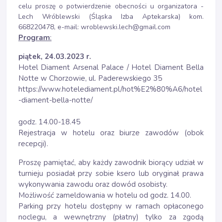
celu proszę o potwierdzenie obecności u organizatora -
Lech Wróblewski (Śląska Izba Aptekarska) kom.
668220478, e-mail:
wroblewski.lech@gmail.com
Program
:
piątek, 24.03.2023 r.
Hotel Diament Arsenal Palace / Hotel Diament Bella
Notte w Chorzowie, ul. Paderewskiego 35
https://www.hotelediament.pl/hot%E2%80%A6/hotel
-diament-bella-notte/
godz. 14.00-18.45
Rejestracja w hotelu oraz biurze zawodów (obok
recepcji).
Proszę pamiętać, aby każdy zawodnik biorący udział w
turnieju posiadał przy sobie ksero lub oryginał prawa
wykonywania zawodu oraz dowód osobisty.
Możliwość zameldowania w hotelu od godz. 14.00.
Parking przy hotelu dostępny w ramach opłaconego
noclegu, a wewnętrzny (płatny) tylko za zgodą