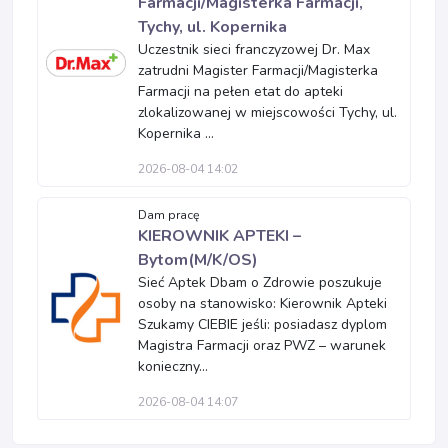
Farmacji/Magisterka Farmacji,
Tychy, ul. Kopernika
Uczestnik sieci franczyzowej Dr. Max
zatrudni Magister Farmacji/Magisterka
Farmacji na pełen etat do apteki
zlokalizowanej w miejscowości Tychy, ul.
Kopernika ...
2026-08-04 14:02
Dam pracę
KIEROWNIK APTEKI –
Bytom(M/K/OS)
Sieć Aptek Dbam o Zdrowie poszukuje
osoby na stanowisko: Kierownik Apteki
Szukamy CIEBIE jeśli: posiadasz dyplom
Magistra Farmacji oraz PWZ – warunek
konieczny...
2026-08-04 14:07