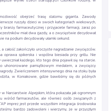
lepsze wyniki trzech startujących członków rodziny, w
możliwość obejrzeć trasę slalomu giganta. Zawody
pierwsze ruszyły dzieci w swoich kategoriach wiekowych,
y branży farmaceutycznej i przyjaciele farmacji, zaraz po
z uczestników miał dwa zjazdy, a o zwycięstwie decydował
twie na podium decydowały ułamki sekund.
, a całość zakończyło uroczyste nagradzanie zwycięzców.
 oprawa spikerska i wspólna biesiada przy grillu. Nie
 uwieczniał każdego, kto tego dnia pojawił się na starcie.
stało uhonorowane pamiątkowym medalem, a zwycięzcy
 nagrody. Zwieńczeniem intensywnego dnia na stoku była
dzita, w Koniakowie, gdzie bawiliśmy się do późnych
w w Narciarstwie Alpejskim, która pokazała jak ogromnym
rtu wśród farmaceutów, ale również osób związanych z
AP imprez jest przede wszystkim integracja środowiska
esteśmy bardzo zadowoleni i wierzymy, że w przyszłym