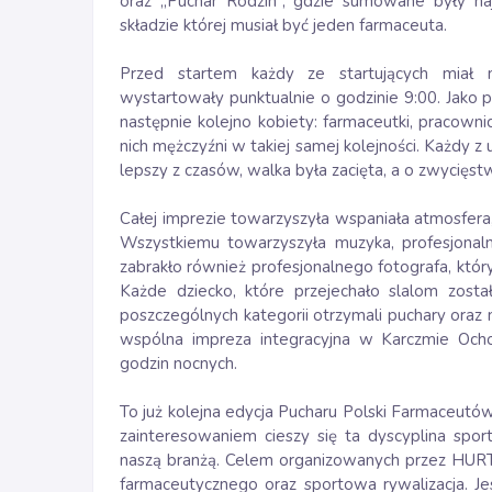
oraz „Puchar Rodzin”, gdzie sumowane były naj
składzie której musiał być jeden farmaceuta.
Przed startem każdy ze startujących miał 
wystartowały punktualnie o godzinie 9:00. Jako 
następnie kolejno kobiety: farmaceutki, pracownic
nich mężczyźni w takiej samej kolejności. Każdy 
lepszy z czasów, walka była zacięta, a o zwycięs
Całej imprezie towarzyszyła wspaniała atmosfera
Wszystkiemu towarzyszyła muzyka, profesjonalna
zabrakło również profesjonalnego fotografa, który
Każde dziecko, które przejechało slalom zo
poszczególnych kategorii otrzymali puchary oraz
wspólna impreza integracyjna w Karczmie Ocho
godzin nocnych.
To już kolejna edycja Pucharu Polski Farmaceutó
zainteresowaniem cieszy się ta dyscyplina spo
naszą branżą. Celem organizowanych przez HURT
farmaceutycznego oraz sportowa rywalizacja. J