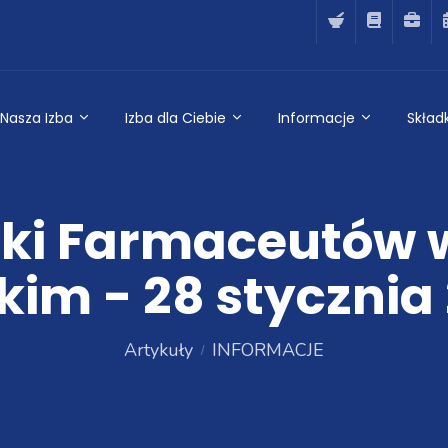
Nasza Izba
Izba dla Ciebie
Informacje
Składk
ski Farmaceutów 
kim - 28 stycznia 
Artykuły
INFORMACJE