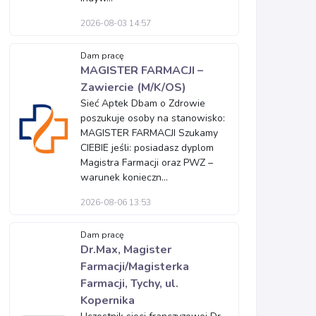
2026-08-03 14:57
Dam pracę
MAGISTER FARMACJI –
Zawiercie (M/K/OS)
Sieć Aptek Dbam o Zdrowie
poszukuje osoby na stanowisko:
MAGISTER FARMACJI Szukamy
CIEBIE jeśli: posiadasz dyplom
Magistra Farmacji oraz PWZ –
warunek konieczn...
2026-08-06 13:53
Dam pracę
Dr.Max, Magister
Farmacji/Magisterka
Farmacji, Tychy, ul.
Kopernika