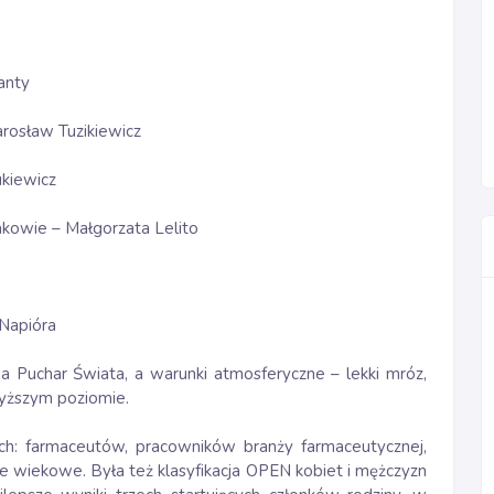
tanty
arosław Tuzikiewicz
ukiewicz
kowie – Małgorzata Lelito
 Napióra
a Puchar Świata, a warunki atmosferyczne – lekki mróz,
yższym poziomie.
ch: farmaceutów, pracowników branży farmaceutycznej,
orie wiekowe. Była też klasyfikacja OPEN kobiet i mężczyzn