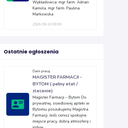
Wykładowca: mgr farm. Adrian
Kamola, mgr farm. Paulina
Markowska
2026-09-10 09:00
Ostatnie ogłoszenia
Dam pracę
MAGISTER FARMACJI -
BYTOM ( pełny etat /
zlecenie)
Magister Farmacji – Bytom Do
prywatnej, osiedlowej apteki w
Bytomiu poszukujemy Magistra
Farmacji. Jeśli cenisz spokojne
miejsce pracy, dobrą atmosferę i
indyw...