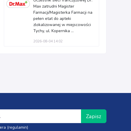
Uczestnik sieci franczyzowej Dr.
Max zatrudni Magister
Farmacji/Magisterka Farmacji na
pełen etat do apteki
zlokalizowanej w miejscowości
Tychy, ul. Kopernika ...
2026-08-04 14:02
Zapisz
era (regulamin)