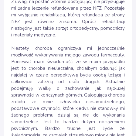
Z uwagi na postać wtórnie postępującą nie przysługuje
mi żadne leczenie refundowane przez NFZ. Pozostaje
mi wyłącznie rehabilitacja, której refundacja ze strony
NFZ jest również znikoma. Oprócz rehabilitacji
niezbędny jest także sprzęt ortopedyczny, pomocniczy
i materiały medyczne.
Niestety choroba ograniczyła mi jednocześnie
możliwość wykonywania mojego zawodu farmaceuty.
Ponieważ mam świadomość, że w moim przypadku
jest to choroba nieuleczalna, chciałbym odsunąć jak
najdalej w czasie perspektywę bycia osobą leżącą i
całkowicie zależną od osób drugich. Aktualnie
podejmuję walkę o zachowanie jak najdłużej
sprawności w kończynach górnych. Galopująca choroba
zrobiła ze mnie człowieka niesamodzielnego,
podstawowe czynności, które kiedyś nie stanowiły mi
żadnego problemu dzisiaj są nie do wykonania
samodzielnie. Jest to bardzo dużym obciążeniem
psychicznym. Bardzo trudne jest życie ze
świadomością, że człowiek stosunkowo młody nie jest