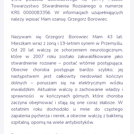
Towarzystwo Stwardnienia Rozsianego o numerze
KRS 0000083356. W informacjach uzupełniających
należy wpisać Mam szansę: Grzegorz Borowiec.
Nazywam się Grzegorz Borowiec Mam 43 lat.
Mieszkam wraz z żoną i 19-letnim synem w Przemyślu.
Od 20 lat walczę ze schorzeniem neurologicznym,
które w 2007 roku zostało zakwalifikowane jako
stwardnienie rozsiane – postać wtórnie postępująca.
Obecnie choroba postępuje bardzo szybko; jej
następstwem jest całkowity niedowład kończyn
dolnych – poruszam się na elektrycznym wózku
inwalidzkim. Aktualnie walczę o zachowanie władzy i
sprawności w kończynach górnych, które choroba
zaczyna obejmować i stają się one coraz słabsze. W
ostatnim roku dochodziło u mnie do częstego
zapalenia pęcherza i nerek, a obecnie walczę z bakterią
szpitalną, oporną na wiele antybiotyków.